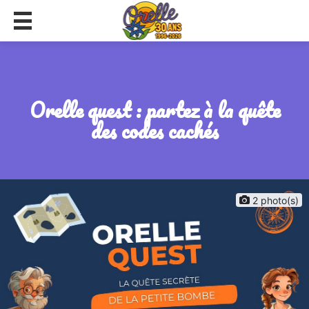
orelle quest : partez à la quête
des codes cachés
2 photo(s)