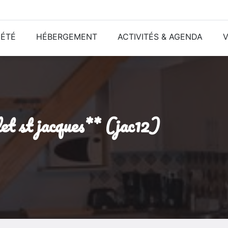
ÉTÉ
HÉBERGEMENT
ACTIVITÉS & AGENDA
V
alet st jacques** (jac12)