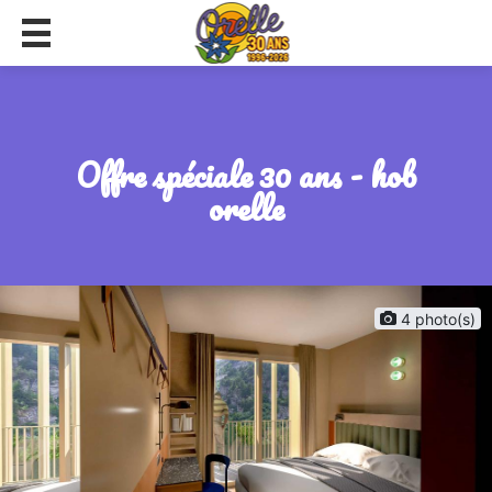
offre spéciale 30 ans - hob
orelle
4 photo(s)