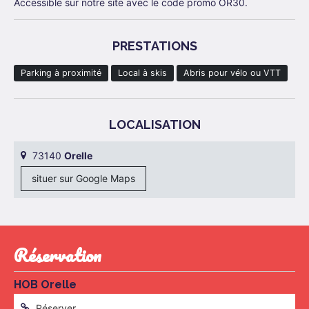
Accessible sur notre site avec le code promo OR30.
PRESTATIONS
Parking à proximité
Local à skis
Abris pour vélo ou VTT
LOCALISATION
73140
Orelle
situer sur Google Maps
réservation
HOB Orelle
Réserver