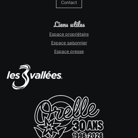
Contact
liens utiles
Espace propriétaire
Espace saisonnier
Espace presse